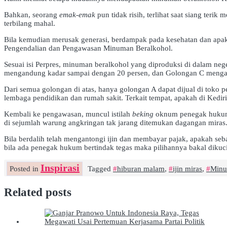
Bahkan, seorang
emak-emak
pun tidak risih, terlihat saat siang ter
terbilang mahal.
Bila kemudian merusak generasi, berdampak pada kesehatan dan apak
Pengendalian dan Pengawasan Minuman Beralkohol.
Sesuai isi Perpres, minuman beralkohol yang diproduksi di dalam ne
mengandung kadar sampai dengan 20 persen, dan Golongan C menga
Dari semua golongan di atas, hanya golongan A dapat dijual di toko p
lembaga pendidikan dan rumah sakit. Terkait tempat, apakah di Kediri
Kembali ke pengawasan, muncul istilah
beking
oknum penegak hukum. 
di sejumlah warung angkringan tak jarang ditemukan dagangan miras
Bila berdalih telah mengantongi ijin dan membayar pajak, apakah seb
bila ada penegak hukum bertindak tegas maka pilihannya bakal dikuci
Inspirasi
Posted in
Tagged
hiburan malam
,
ijin miras
,
Minu
Related posts