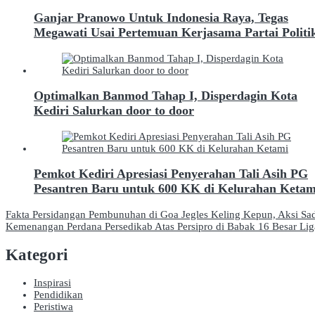
Ganjar Pranowo Untuk Indonesia Raya, Tegas
Megawati Usai Pertemuan Kerjasama Partai Politi
Optimalkan Banmod Tahap I, Disperdagin Kota
Kediri Salurkan door to door
Pemkot Kediri Apresiasi Penyerahan Tali Asih PG
Pesantren Baru untuk 600 KK di Kelurahan Ketam
Navigasi
Fakta Persidangan Pembunuhan di Goa Jegles Keling Kepun, Aksi Sad
Kemenangan Perdana Persedikab Atas Persipro di Babak 16 Besar Liga
pos
Kategori
Inspirasi
Pendidikan
Peristiwa