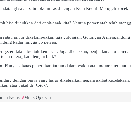
ik mendatangi salah satu toko miras di tengah Kota Kediri. Merogeh k
ah bisa dijauhkan dari anak-anak kita? Namun pemerintah telah mengge
geri atau impor dikelompokkan tiga golongan. Golongan A mengandung e
ndung kadar hingga 55 persen.
engecer dalam bentuk kemasan. Juga dijelaskan, penjualan atau peredar
 telah diterapkan dengan baik?
Hanya sebatas penertiban itupun dalam waktu atau momen tertentu, 
.
anding dengan biaya yang harus dikeluarkan negara akibat kecelakaan, k
lkan atau bakal di
‘kotak’
.
man Keras
,
Miras Oplosan