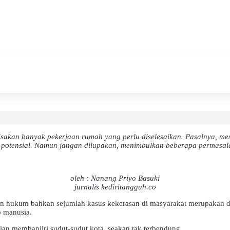
sakan banyak pekerjaan rumah yang perlu diselesaikan. Pasalnya, mes
 potensial. Namun jangan dilupakan, menimbulkan beberapa permasal
oleh : Nanang Priyo Basuki
jurnalis kediritangguh.co
ran hukum bahkan sejumlah kasus kekerasan di masyarakat merupakan d
p manusia.
n membanjiri sudut-sudut kota, seakan tak terbendung.