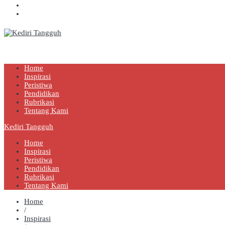
Kediri Tangguh
Berita Akurat Terpercaya
Home
Inspirasi
Peristiwa
Pendidikan
Rubrikasi
Tentang Kami
Kediri Tangguh
Home
Inspirasi
Peristiwa
Pendidikan
Rubrikasi
Tentang Kami
Home
/
Inspirasi