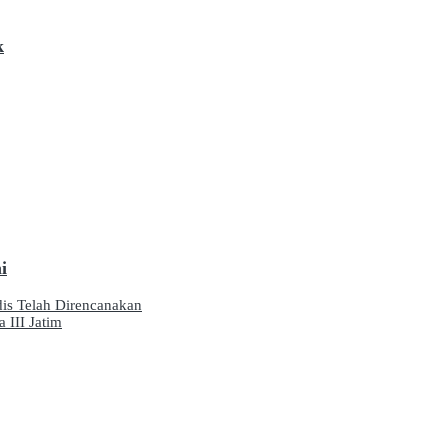
k
i
is Telah Direncanakan
 III Jatim