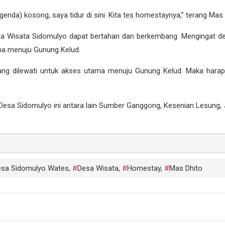
 (agenda) kosong, saya tidur di sini. Kita tes homestaynya,” terang Mas 
esa Wisata Sidomulyo dapat bertahan dan berkembang. Mengingat d
ma menuju Gunung Kelud.
ang dilewati untuk akses utama menuju Gunung Kelud. Maka hara
Desa Sidomulyo ini antara lain Sumber Ganggong, Kesenian Lesung, 
esa Sidomulyo Wates
,
Desa Wisata
,
Homestay
,
Mas Dhito