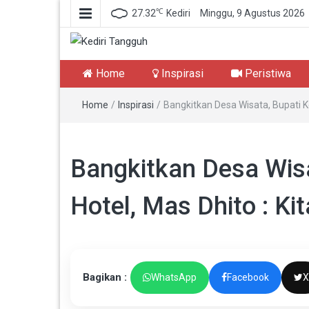
℃
27.32
Kediri
Minggu, 9 Agustus 2026
Kediri Tangguh
Berita Akurat Terpercaya
Home
Inspirasi
Peristiwa
Home
/
Inspirasi
/
Bangkitkan Desa Wisata, Bupati K
Bangkitkan Desa Wisa
Hotel, Mas Dhito : K
Bagikan :
WhatsApp
Facebook
X