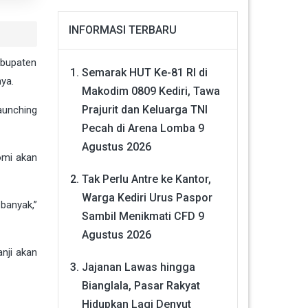
INFORMASI TERBARU
abupaten
Semarak HUT Ke-81 RI di
ya.
Makodim 0809 Kediri, Tawa
Prajurit dan Keluarga TNI
aunching
Pecah di Arena Lomba
9
Agustus 2026
omi akan
Tak Perlu Antre ke Kantor,
Warga Kediri Urus Paspor
banyak,”
Sambil Menikmati CFD
9
Agustus 2026
anji akan
Jajanan Lawas hingga
Bianglala, Pasar Rakyat
Hidupkan Lagi Denyut