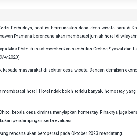
Kediri Berbudaya, saat ini bermunculan desa-desa wisata baru di K
o Himawan Pramana berencana akan membatasi jumlah hotel di wilayahn
isapa Mas Dhito itu saat memberikan sambutan Grebeg Syawal dan L
9/4/2023).
k kepada masyarakat di sekitar desa wisata. Dengan demikian ekon
membatasi hotel. Hotel ndak boleh terlalu banyak, homestay yang 
 Dhito, kepala desa diminta menyiapkan homestay. Pihaknya juga berj
kukan pendampingan serta evaluasi.
 yang rencana akan beroperasi pada Oktober 2023 mendatang.