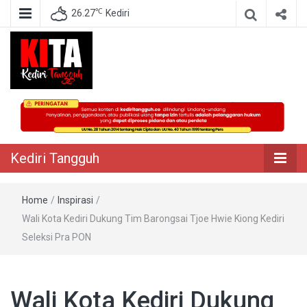
℃
26.27
Kediri
Berita Akurat Terpercaya
Kediri Tangguh
Kediri Tangguh
Home
/
Inspirasi
/
Wali Kota Kediri Dukung Tim Barongsai Tjoe Hwie Kiong Kediri
Seleksi Pra PON
Wali Kota Kediri Dukung