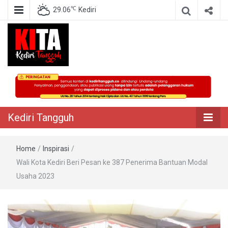
℃
29.06
Kediri
Berita Akurat Terpercaya
Kediri Tangguh
Kediri Tangguh
Home
/
Inspirasi
/
Wali Kota Kediri Beri Pesan ke 387 Penerima Bantuan Modal
Usaha 2023