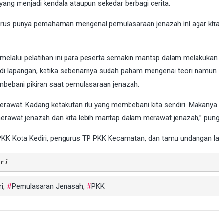
ang menjadi kendala ataupun sekedar berbagi cerita.
arus punya pemahaman mengenai pemulasaraan jenazah ini agar kita
ap melalui pelatihan ini para peserta semakin mantap dalam melakukan
di lapangan, ketika sebenarnya sudah paham mengenai teori namun
mbebani pikiran saat pemulasaraan jenazah.
awat. Kadang ketakutan itu yang membebani kita sendiri. Makanya d
u merawat jenazah dan kita lebih mantap dalam merawat jenazah,” pun
KK Kota Kediri, pengurus TP PKK Kecamatan, dan tamu undangan la
iri
ri
,
Pemulasaran Jenasah
,
PKK