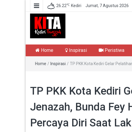
℃
26.22
Kediri
Jumat, 7 Agustus 2026
Kediri Tangguh
Berita Akurat Terpercaya
Home
Inspirasi
Peristiwa
Home
/
Inspirasi
/
TP PKK Kota Kediri Gelar Pelat
TP PKK Kota Kediri G
Jenazah, Bunda Fey 
Percaya Diri Saat L