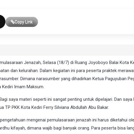
Copy Link
mulasaraan Jenazah, Selasa (18/7) di Ruang Joyoboyo Balai Kota Ked
amatan dan kelurahan. Dalam kegiatan ini para peserta praktek merawa
narasumber. Dimana narasumber yang dihadirkan Ketua Paguyuban Pe
a Kediri Imam Maksum.
Bagi saya materi seperti ini sangat penting untuk dipelajari. Dan saya l
tua TP PKK Kota Kediri Ferry Silviana Abdullah Abu Bakar.
 pengetahuan mengenai pemulasaraan jenazah ini harus diketahui ol
rdhu kifayah, dimana wajib bagi banyak orang. Para peserta bisa la