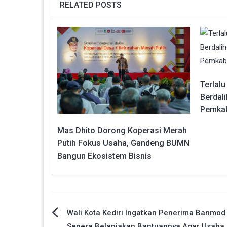
RELATED POSTS
Terlal
Berdali
Pemkab 
Mas Dhito Dorong Koperasi Merah
Putih Fokus Usaha, Gandeng BUMN
Bangun Ekosistem Bisnis
Navigasi
Wali Kota Kediri Ingatkan Penerima Banmod
Segera Belanjakan Bantuannya Agar Usaha