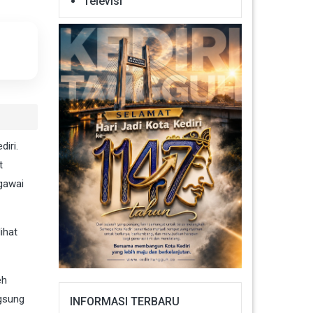
Televisi
iri.
t
gawai
ihat
eh
ngsung
INFORMASI TERBARU