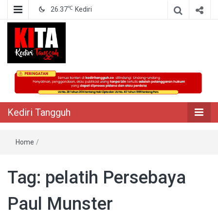
℃
26.37
Kediri
Berita Akurat Terpercaya
Kediri Tangguh
Kediri Tangguh
Home
/
Tag:
pelatih Persebaya
Paul Munster