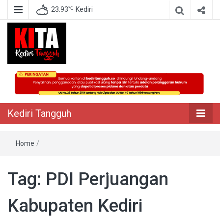
℃
23.93
Kediri
Berita Akurat Terpercaya
Kediri Tangguh
Kediri Tangguh
Home
/
Tag:
PDI Perjuangan
Kabupaten Kediri