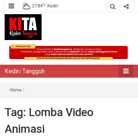
℃
27.84
Kediri
Berita Akurat Terpercaya
Kediri Tangguh
Kediri Tangguh
Home
/
Tag:
Lomba Video
Animasi