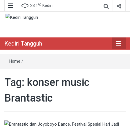
℃
23.1
Kediri
Berita Akurat Terpercaya
Kediri Tangguh
Kediri Tangguh
Home
/
Tag:
konser music
Brantastic