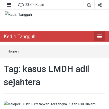
℃
23.4
Kediri
Berita Akurat Terpercaya
Kediri Tangguh
Kediri Tangguh
Home
/
Tag:
kasus LMDH adil
sejahtera