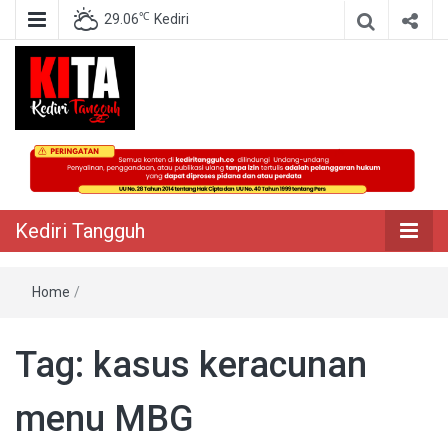
℃
29.06
Kediri
Berita Akurat Terpercaya
Kediri Tangguh
Kediri Tangguh
Home
/
Tag:
kasus keracunan
menu MBG