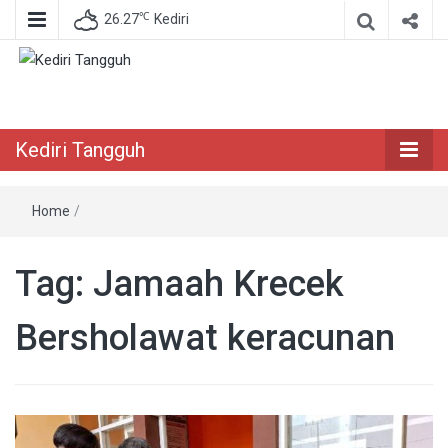
℃
26.27
Kediri
Berita Akurat Terpercaya
Kediri Tangguh
Kediri Tangguh
Home
/
Tag:
Jamaah Krecek
Bersholawat keracunan