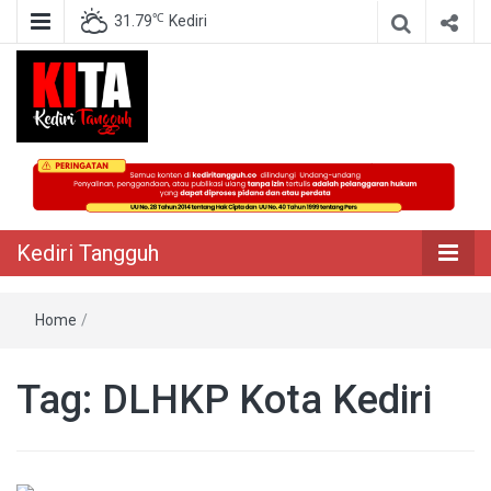
℃
31.79
Kediri
Berita Akurat Terpercaya
Kediri Tangguh
Kediri Tangguh
Home
/
Tag:
DLHKP Kota Kediri