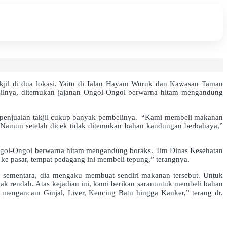
kjil di dua lokasi. Yaitu di Jalan Hayam Wuruk dan Kawasan Taman
asilnya, ditemukan jajanan Ongol-Ongol berwarna hitam mengandung
t penjualan takjil cukup banyak pembelinya. “Kami membeli makanan
 Namun setelah dicek tidak ditemukan bahan kandungan berbahaya,”
Ongol-Ongol berwarna hitam mengandung boraks. Tim Dinas Kesehatan
e pasar, tempat pedagang ini membeli tepung,” terangnya.
 sementara, dia mengaku membuat sendiri makanan tersebut. Untuk
k rendah. Atas kejadian ini, kami berikan saranuntuk membeli bahan
 mengancam Ginjal, Liver, Kencing Batu hingga Kanker,” terang dr.