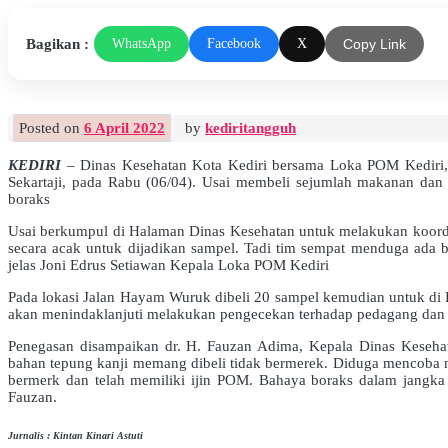
Bagikan :
WhatsApp
Facebook
X
Copy Link
Posted on
6 April 2022
by
kediritangguh
KEDIRI
– Dinas Kesehatan Kota Kediri bersama Loka POM Kediri, D
Sekartaji, pada Rabu (06/04). Usai membeli sejumlah makanan dan
boraks
Usai berkumpul di Halaman Dinas Kesehatan untuk melakukan koordi
secara acak untuk dijadikan sampel. Tadi tim sempat menduga ada
jelas Joni Edrus Setiawan Kepala Loka POM Kediri
Pada lokasi Jalan Hayam Wuruk dibeli 20 sampel kemudian untuk di
akan menindaklanjuti melakukan pengecekan terhadap pedagang dan m
Penegasan disampaikan dr. H. Fauzan Adima, Kepala Dinas Keseha
bahan tepung kanji memang dibeli tidak bermerek. Diduga mencoba m
bermerk dan telah memiliki ijin POM. Bahaya boraks dalam jangka 
Fauzan.
Jurnalis : Kintan Kinari Astuti