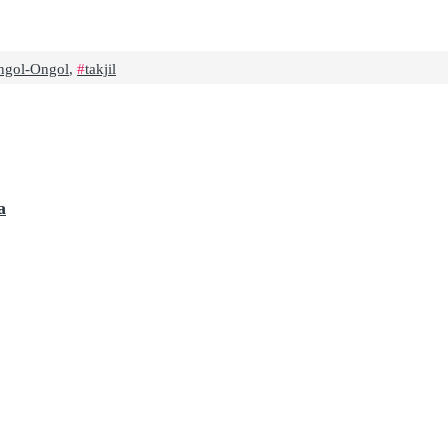
ngol-Ongol
,
takjil
a