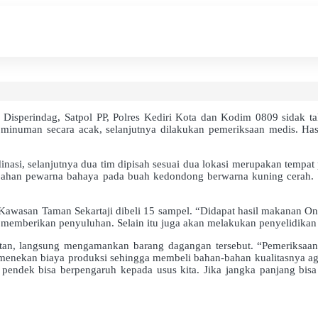
isperindag, Satpol PP, Polres Kediri Kota dan Kodim 0809 sidak ta
 minuman secara acak, selanjutnya dilakukan pemeriksaan medis. H
nasi, selanjutnya dua tim dipisah sesuai dua lokasi merupakan tempa
 bahan pewarna bahaya pada buah kedondong berwarna kuning cerah.
 Kawasan Taman Sekartaji dibeli 15 sampel. “Didapat hasil makanan 
emberikan penyuluhan. Selain itu juga akan melakukan penyelidikan k
tan, langsung mengamankan barang dagangan tersebut. “Pemeriksaan
enekan biaya produksi sehingga membeli bahan-bahan kualitasnya aga
pendek bisa berpengaruh kepada usus kita. Jika jangka panjang bisa