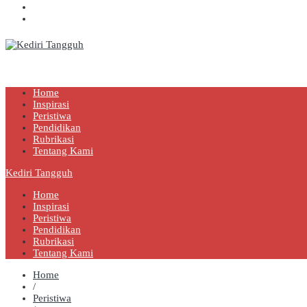
Kediri Tangguh
Berita Akurat Terpercaya
Home
Inspirasi
Peristiwa
Pendidikan
Rubrikasi
Tentang Kami
Kediri Tangguh
Home
Inspirasi
Peristiwa
Pendidikan
Rubrikasi
Tentang Kami
Home
/
Peristiwa