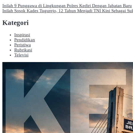
Navigasi
Inilah 9 Punggawa di Lingkungan Polres Kediri Dengan Jabatan Baru
Inilah Sosok Kades Tugurejo, 12 Tahun Menjadi TNI Kini Sebagai S
pos
Kategori
Inspirasi
Pendidikan
Peristiwa
Rubrikasi
Televisi