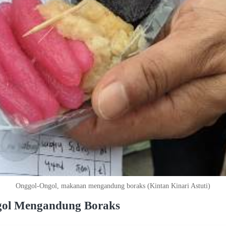
Onggol-Ongol, makanan mengandung boraks (Kintan Kinari Astuti)
ngol Mengandung Boraks