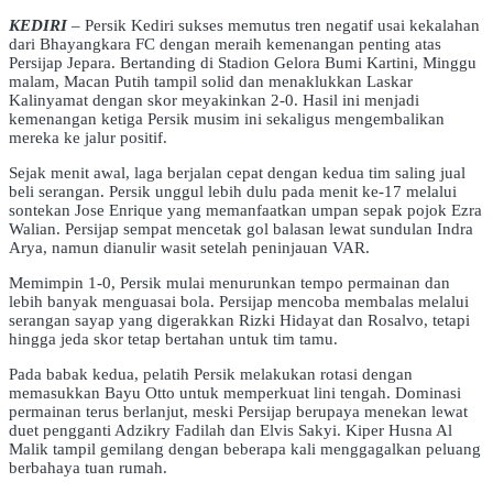
KEDIRI
– Persik Kediri sukses memutus tren negatif usai kekalahan
dari Bhayangkara FC dengan meraih kemenangan penting atas
Persijap Jepara. Bertanding di Stadion Gelora Bumi Kartini, Minggu
malam, Macan Putih tampil solid dan menaklukkan Laskar
Kalinyamat dengan skor meyakinkan 2-0. Hasil ini menjadi
kemenangan ketiga Persik musim ini sekaligus mengembalikan
mereka ke jalur positif.
Sejak menit awal, laga berjalan cepat dengan kedua tim saling jual
beli serangan. Persik unggul lebih dulu pada menit ke-17 melalui
sontekan Jose Enrique yang memanfaatkan umpan sepak pojok Ezra
Walian. Persijap sempat mencetak gol balasan lewat sundulan Indra
Arya, namun dianulir wasit setelah peninjauan VAR.
Memimpin 1-0, Persik mulai menurunkan tempo permainan dan
lebih banyak menguasai bola. Persijap mencoba membalas melalui
serangan sayap yang digerakkan Rizki Hidayat dan Rosalvo, tetapi
hingga jeda skor tetap bertahan untuk tim tamu.
Pada babak kedua, pelatih Persik melakukan rotasi dengan
memasukkan Bayu Otto untuk memperkuat lini tengah. Dominasi
permainan terus berlanjut, meski Persijap berupaya menekan lewat
duet pengganti Adzikry Fadilah dan Elvis Sakyi. Kiper Husna Al
Malik tampil gemilang dengan beberapa kali menggagalkan peluang
berbahaya tuan rumah.