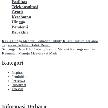
Fasilitas
Telekonsultasi
Gratis
Kesehatan
Hingga
Pandemi
Berakhir
Navigasi
Kasus Bunga Mencuri Perhatian Publik; Kuasa Hukum Terlapor
Tegaskan Tuduhan Tidak Benar
pos
Semangat Baru HMI Cabang Kediri, Merajut Kebangsaan dan
Keumatan Menuju Masyarakat Madani
Kategori
Inspirasi
Pendidikan
Peristiwa
Rubrikasi
Televisi
Informasi Terbaru