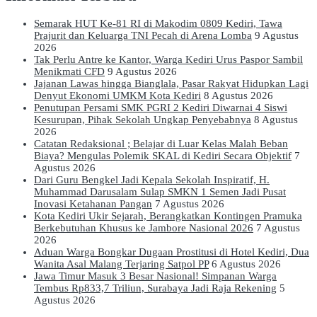
Semarak HUT Ke-81 RI di Makodim 0809 Kediri, Tawa
Prajurit dan Keluarga TNI Pecah di Arena Lomba
9 Agustus
2026
Tak Perlu Antre ke Kantor, Warga Kediri Urus Paspor Sambil
Menikmati CFD
9 Agustus 2026
Jajanan Lawas hingga Bianglala, Pasar Rakyat Hidupkan Lagi
Denyut Ekonomi UMKM Kota Kediri
8 Agustus 2026
Penutupan Persami SMK PGRI 2 Kediri Diwarnai 4 Siswi
Kesurupan, Pihak Sekolah Ungkap Penyebabnya
8 Agustus
2026
Catatan Redaksional ; Belajar di Luar Kelas Malah Beban
Biaya? Mengulas Polemik SKAL di Kediri Secara Objektif
7
Agustus 2026
Dari Guru Bengkel Jadi Kepala Sekolah Inspiratif, H.
Muhammad Darusalam Sulap SMKN 1 Semen Jadi Pusat
Inovasi Ketahanan Pangan
7 Agustus 2026
Kota Kediri Ukir Sejarah, Berangkatkan Kontingen Pramuka
Berkebutuhan Khusus ke Jambore Nasional 2026
7 Agustus
2026
Aduan Warga Bongkar Dugaan Prostitusi di Hotel Kediri, Dua
Wanita Asal Malang Terjaring Satpol PP
6 Agustus 2026
Jawa Timur Masuk 3 Besar Nasional! Simpanan Warga
Tembus Rp833,7 Triliun, Surabaya Jadi Raja Rekening
5
Agustus 2026