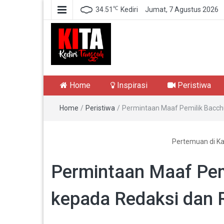
℃
34.51
Kediri
Jumat, 7 Agustus 2026
Kediri Tangguh
Berita Akurat Terpercaya
Home
Inspirasi
Peristiwa
Home
/
Peristiwa
/
Permintaan Maaf Pemilik Bacch
Pertemuan di Ka
Permintaan Maaf Pem
kepada Redaksi dan 