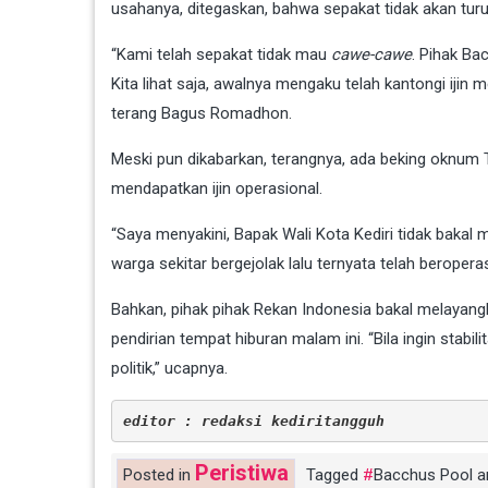
usahanya, ditegaskan, bahwa sepakat tidak akan turu
“Kami telah sepakat tidak mau
cawe-cawe
. Pihak Ba
Kita lihat saja, awalnya mengaku telah kantongi ijin
terang Bagus Romadhon.
Meski pun dikabarkan, terangnya, ada beking oknum T
mendapatkan ijin operasional.
“Saya menyakini, Bapak Wali Kota Kediri tidak bakal men
warga sekitar bergejolak lalu ternyata telah beroper
Bahkan, pihak pihak Rekan Indonesia bakal melayangk
pendirian tempat hiburan malam ini. “Bila ingin stabi
politik,” ucapnya.
editor : redaksi kediritangguh
Peristiwa
Posted in
Tagged
Bacchus Pool a