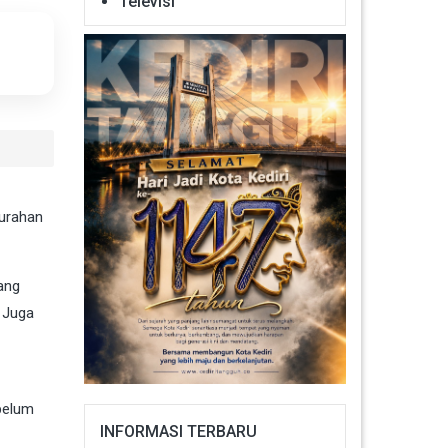
Televisi
lurahan
ang
 Juga
belum
INFORMASI TERBARU