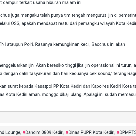
t campur terkait usaha hiburan malam ini.
cchus juga mengaku telah punya tim tengah mengurus ijin di pemerint
 melalui OSS, apakah mendapat restu dari pemangku wilayah Kota Kediri
NI ataupun Polri. Rasanya kemungkinan kecil, Bacchus ini akan
ggeluarkan ijin. Akan beresiko tinggi jika ijin operasional ini turun, 
asi dengan dalih tasyakuran dan hari keduanya cek sound,” terang Bag
an surat kepada Kasatpol PP Kota Kediri dan Kapolres Kediri Kota te
litas Kota Kediri aman, monggo dikaji ulang. Apalagi ini sudah memasu
nd Lounge
,
Dandim 0809 Kediri
,
Dinas PUPR Kota Kediri
,
DPMPTS