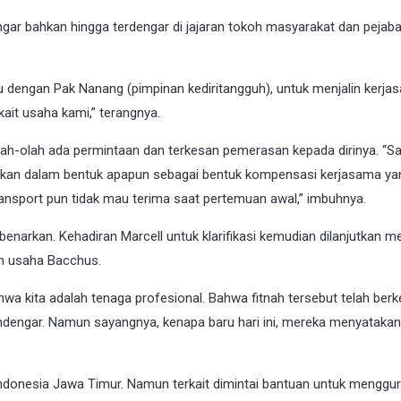
gar bahkan hingga terdengar di jajaran tokoh masyarakat dan pejaba
u dengan Pak Nanang (pimpinan kediritangguh), untuk menjalin kerja
kait usaha kami,” terangnya.
ah-olah ada permintaan dan terkesan pemerasan kepada dirinya. “S
erikan dalam bentuk apapun sebagai bentuk kompensasi kerjasama ya
ansport pun tidak mau terima saat pertemuan awal,” imbuhnya.
arkan. Kehadiran Marcell untuk klarifikasi kemudian dilanjutkan m
in usaha Bacchus.
a kita adalah tenaga profesional. Bahwa fitnah tersebut telah be
endengar. Namun sayangnya, kenapa baru hari ini, mereka menyatakan
Indonesia Jawa Timur. Namun terkait dimintai bantuan untuk mengguru