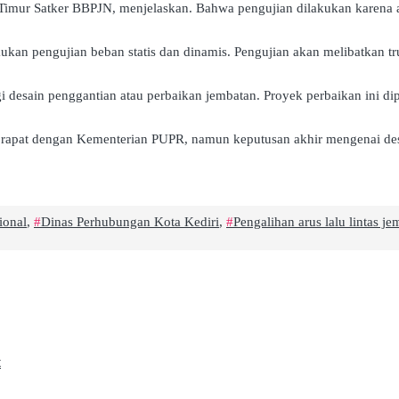
ur Satker BBPJN, menjelaskan. Bahwa pengujian dilakukan karena ada 
kukan pengujian beban statis dan dinamis. Pengujian akan melibatkan t
i desain penggantian atau perbaikan jembatan. Proyek perbaikan ini 
 rapat dengan Kementerian PUPR, namun keputusan akhir mengenai desa
ional
,
Dinas Perhubungan Kota Kediri
,
Pengalihan arus lalu lintas j
t