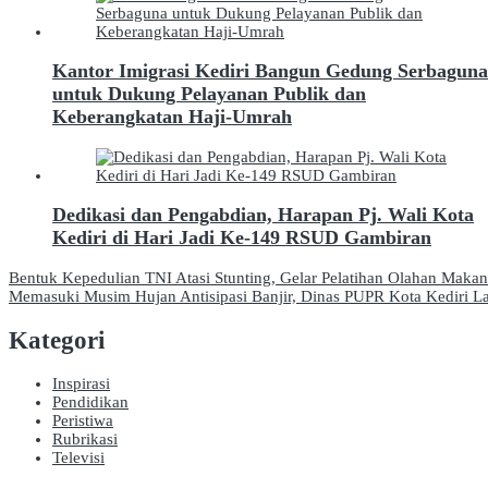
Kantor Imigrasi Kediri Bangun Gedung Serbaguna
untuk Dukung Pelayanan Publik dan
Keberangkatan Haji-Umrah
Dedikasi dan Pengabdian, Harapan Pj. Wali Kota
Kediri di Hari Jadi Ke-149 RSUD Gambiran
Navigasi
Bentuk Kepedulian TNI Atasi Stunting, Gelar Pelatihan Olahan Mak
Memasuki Musim Hujan Antisipasi Banjir, Dinas PUPR Kota Kediri L
pos
Kategori
Inspirasi
Pendidikan
Peristiwa
Rubrikasi
Televisi