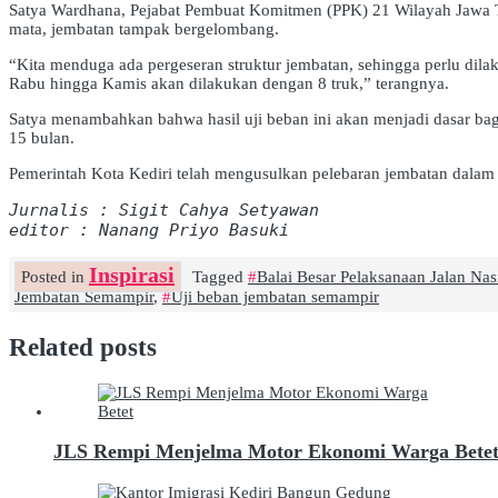
Satya Wardhana, Pejabat Pembuat Komitmen (PPK) 21 Wilayah Jawa Tim
mata, jembatan tampak bergelombang.
“Kita menduga ada pergeseran struktur jembatan, sehingga perlu dila
Rabu hingga Kamis akan dilakukan dengan 8 truk,” terangnya.
Satya menambahkan bahwa hasil uji beban ini akan menjadi dasar bag
15 bulan.
Pemerintah Kota Kediri telah mengusulkan pelebaran jembatan dalam
Jurnalis : Sigit Cahya Setyawan
editor : Nanang Priyo Basuki
Inspirasi
Posted in
Tagged
Balai Besar Pelaksanaan Jalan Nas
Jembatan Semampir
,
Uji beban jembatan semampir
Related posts
JLS Rempi Menjelma Motor Ekonomi Warga Bete