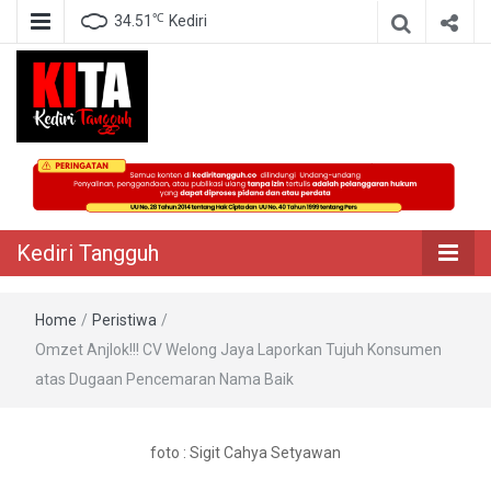
℃
34.51
Kediri
Berita Akurat Terpercaya
Kediri Tangguh
Kediri Tangguh
Home
/
Peristiwa
/
Omzet Anjlok!!! CV Welong Jaya Laporkan Tujuh Konsumen
atas Dugaan Pencemaran Nama Baik
foto : Sigit Cahya Setyawan