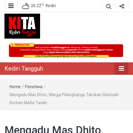
℃
26.22
Kediri
Berita Akurat Terpercaya
Kediri Tangguh
Kediri Tangguh
Home
/
Peristiwa
/
Mengadu Mas Dhito, Warga Pilangbangu Tarokan Disinyalir
Korban Mafia Tanah
Mengadu Mas Dhito,