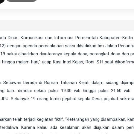
pada Dinas Komunikasi dan Informasi Pemerintah Kabupaten Kedir
1/12) dengan agenda pemeriksaan saksi dihadirkan tim Jaksa Penun
19 saksi dihadirkan diantaranya kepala desa, perangkat desa dan p
hingga malam hari,” ucap Kasi Intel Kejari, Roni .S.H saat dikonfir
isna Setiawan berada di Rumah Tahanan Kejati dalam sidang dipimp
ng baru dimulai sekira pukul 19.30 wib hingga pukul 21.50 wib.
JPU. Sebanyak 19 orang terdiri pejabat kepala Desa, pejabat sekreta
kan telah terjadi kegiatan fiktif. “Keterangan yang disampaikan, ka
terdakwa. Karena kalau ada kesalahan akan diajukan dalam pem