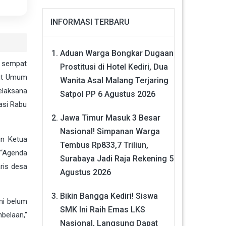
INFORMASI TERBARU
Aduan Warga Bongkar Dugaan
i sempat
Prostitusi di Hotel Kediri, Dua
tut Umum
Wanita Asal Malang Terjaring
elaksana
Satpol PP
6 Agustus 2026
masi Rabu
Jawa Timur Masuk 3 Besar
Nasional! Simpanan Warga
in Ketua
Tembus Rp833,7 Triliun,
 “Agenda
Surabaya Jadi Raja Rekening
5
ris desa
Agustus 2026
Bikin Bangga Kediri! Siswa
mi belum
SMK Ini Raih Emas LKS
belaan,”
Nasional, Langsung Dapat