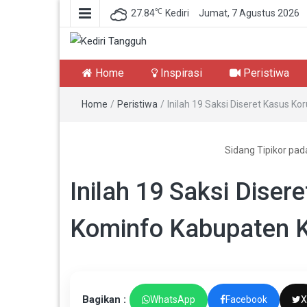
℃
27.84
Kediri
Jumat, 7 Agustus 2026
Kediri Tangguh
Berita Akurat Terpercaya
Home
Inspirasi
Peristiwa
Home
/
Peristiwa
/
Inilah 19 Saksi Diseret Kasus K
Sidang Tipikor pa
Inilah 19 Saksi Diser
Kominfo Kabupaten K
Bagikan :
WhatsApp
Facebook
X