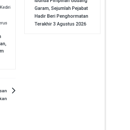
Ibunda Pimpinan Gudang
Garam, Sejumlah Pejabat
Hadir Beri Penghormatan
Terakhir
3 Agustus 2026
n
an,
um
asan
kan