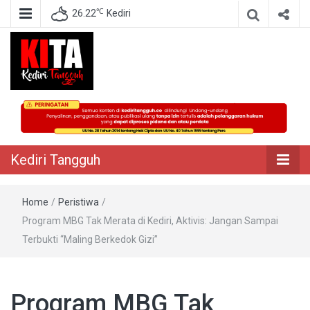
℃
26.22
Kediri
Berita Akurat Terpercaya
Kediri Tangguh
Kediri Tangguh
Home
/
Peristiwa
/
Program MBG Tak Merata di Kediri, Aktivis: Jangan Sampai
Terbukti “Maling Berkedok Gizi”
Program MBG Tak