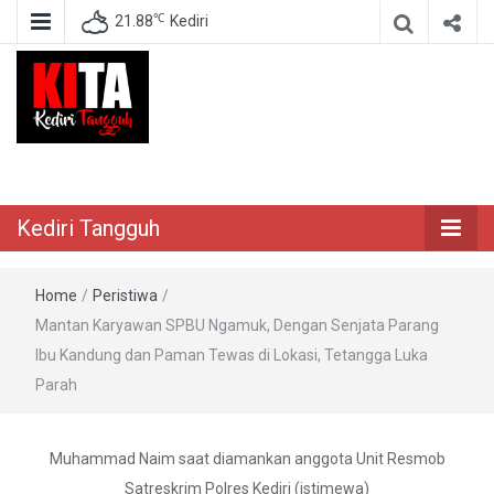
℃
21.88
Kediri
Berita Akurat Terpercaya
Kediri Tangguh
Kediri Tangguh
Home
/
Peristiwa
/
Mantan Karyawan SPBU Ngamuk, Dengan Senjata Parang
Ibu Kandung dan Paman Tewas di Lokasi, Tetangga Luka
Parah
Muhammad Naim saat diamankan anggota Unit Resmob
Satreskrim Polres Kediri (istimewa)