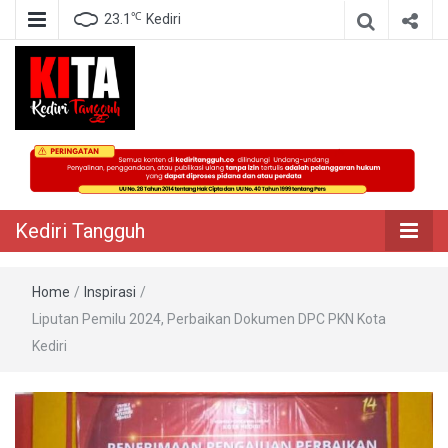
℃
23.1
Kediri
Berita Akurat Terpercaya
Kediri Tangguh
Kediri Tangguh
Home
/
Inspirasi
/
Liputan Pemilu 2024, Perbaikan Dokumen DPC PKN Kota
Kediri