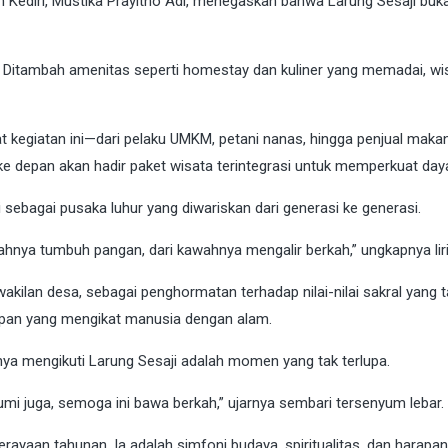
 Kediri, Mustika Prayitno Adi, menegaskan bahwa Larung Sesaji bukan
 Ditambah amenitas seperti homestay dan kuliner yang memadai, wi
t kegiatan ini—dari pelaku UMKM, petani nanas, hingga penjual makan
e depan akan hadir paket wisata terintegrasi untuk memperkuat day
ebagai pusaka luhur yang diwariskan dari generasi ke generasi.
ahnya tumbuh pangan, dari kawahnya mengalir berkah,” ungkapnya l
rwakilan desa, sebagai penghormatan terhadap nilai-nilai sakral yan
dupan yang mengikat manusia dengan alam.
ya mengikuti Larung Sesaji adalah momen yang tak terlupa.
bumi juga, semoga ini bawa berkah,” ujarnya sembari tersenyum lebar.
erayaan tahunan. Ia adalah simfoni budaya, spiritualitas, dan harap