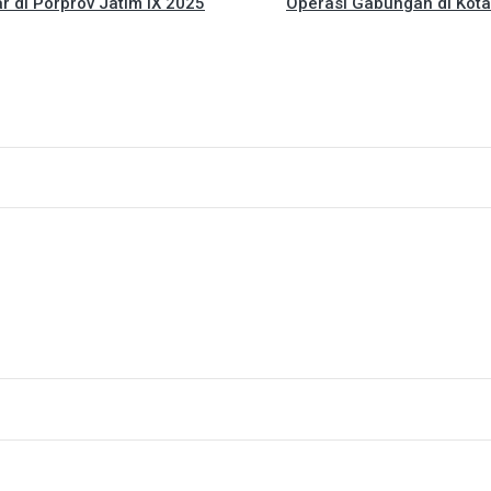
r di Porprov Jatim IX 2025
Operasi Gabungan di Kota