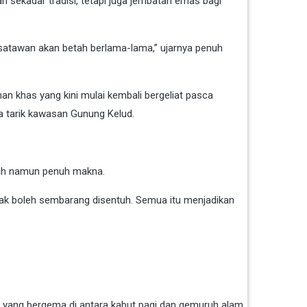
 sekadar tradisi, tetapi juga jembatan emas bagi
satawan akan betah berlama-lama,” ujarnya penuh
an khas yang kini mulai kembali bergeliat pasca
a tarik kawasan Gunung Kelud.
irih namun penuh makna.
g tak boleh sembarang disentuh. Semua itu menjadikan
an yang bergema di antara kabut pagi dan gemuruh alam.