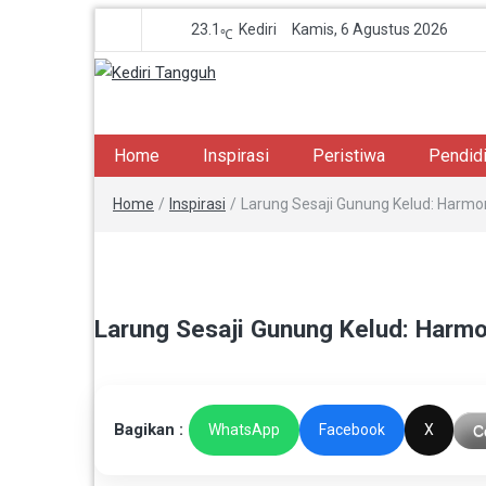
23.1
Kediri
Kamis, 6 Agustus 2026
℃
Kediri Tangguh
Berita Akurat Terpercaya
Home
Inspirasi
Peristiwa
Pendid
Home
/
Inspirasi
/
Larung Sesaji Gunung Kelud: Harmo
Larung Sesaji Gunung Kelud: Harmo
Bagikan :
WhatsApp
Facebook
X
C