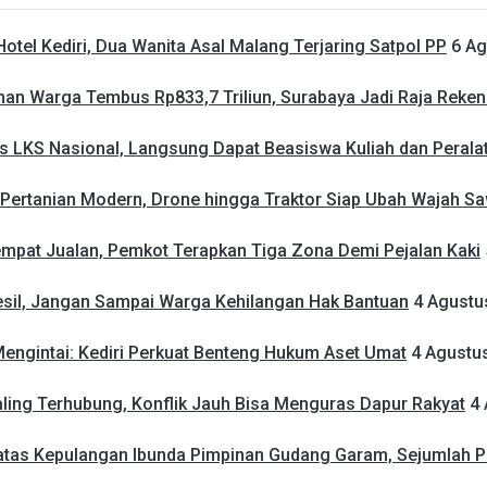
otel Kediri, Dua Wanita Asal Malang Terjaring Satpol PP
6 Ag
an Warga Tembus Rp833,7 Triliun, Surabaya Jadi Raja Reken
as LKS Nasional, Langsung Dapat Beasiswa Kuliah dan Peralat
 Pertanian Modern, Drone hingga Traktor Siap Ubah Wajah Sa
 Tempat Jualan, Pemkot Terapkan Tiga Zona Demi Pejalan Kaki
esil, Jangan Sampai Warga Kehilangan Hak Bantuan
4 Agustu
ngintai: Kediri Perkuat Benteng Hukum Aset Umat
4 Agustu
ling Terhubung, Konflik Jauh Bisa Menguras Dapur Rakyat
4
atas Kepulangan Ibunda Pimpinan Gudang Garam, Sejumlah Pe