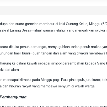
upa dan suara gamelan membaur di kaki Gunung Kelud, Minggu (6/7
akral Larung Sesaji—ritual warisan leluhur yang mengalirkan syukur
 acara dibuka penuh semangat, menyuguhkan tarian penuh makna y
 gunungan hasil bumi—buah tangan dari alam yang diyakini membawa 
arung ke dalam kawah sebagai simbol persembahan kepada Sang Penci
i dari alam.
, dan mencapai klimaks pada Minggu pagi. Para pinisepuh, juru kunci
ma dan hiburan rakyat yang membawa senyum di wajah warga.
s Pembangunan