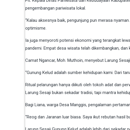
Plt. Kepala Dinas Pariwisata dan Kebudayaan Kabupaten
pengembangan pariwisata lokal.
“Kalau aksesnya baik, pengunjung pun merasa nyaman.
optimisme.
Ia juga menyoroti potensi ekonomi yang terangkat lewa
pandemi. Empat desa wisata telah dikembangkan, dan k
Camat Ngancar, Moh. Muthoin, menyebut Larung Sesaji s
“Gunung Kelud adalah sumber kehidupan kami. Dari tan
Ritual pelarungan hanya diikuti oleh tokoh adat dan pe
Larung Sesaji bukan sekadar tradisi, tapi mantra kehi
Bagi Liana, warga Desa Manggis, pengalaman pertaman
“Reog dan Jaranan luar biasa. Saya ikut rebutan hasil 
Larung Sesaji Gunung Kelud adalah lebih dari sekadar p