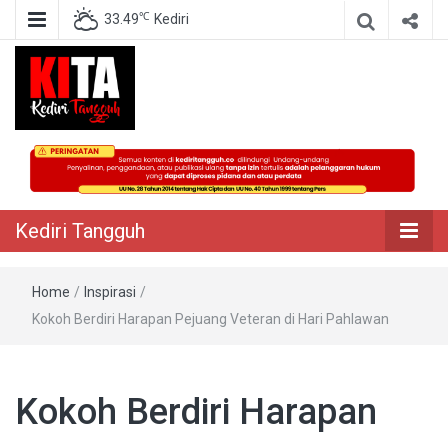
℃
33.49
Kediri
Berita Akurat Terpercaya
Kediri Tangguh
Kediri Tangguh
Home
/
Inspirasi
/
Kokoh Berdiri Harapan Pejuang Veteran di Hari Pahlawan
Kokoh Berdiri Harapan