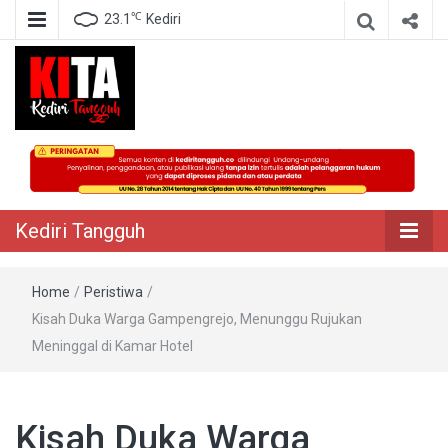
℃
23.1
Kediri
Berita Akurat Terpercaya
Kediri Tangguh
Kediri Tangguh
Home
/
Peristiwa
/
Kisah Duka Warga Gampengrejo, Menunggu Rujukan
Meninggal di Kamar Hotel
Kisah Duka Warga