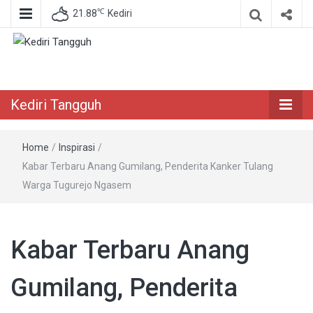
℃
21.88
Kediri
Berita Akurat Terpercaya
Kediri Tangguh
Kediri Tangguh
Home
/
Inspirasi
/
Kabar Terbaru Anang Gumilang, Penderita Kanker Tulang
Warga Tugurejo Ngasem
Kabar Terbaru Anang
Gumilang, Penderita