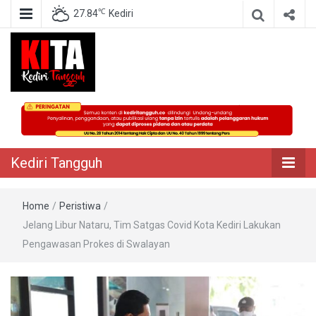
℃
27.84
Kediri
Berita Akurat Terpercaya
Kediri Tangguh
Kediri Tangguh
Home
/
Peristiwa
/
Jelang Libur Nataru, Tim Satgas Covid Kota Kediri Lakukan
Pengawasan Prokes di Swalayan