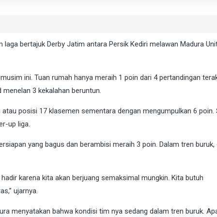
m laga bertajuk Derby Jatim antara Persik Kediri melawan Madura Unit
 musim ini. Tuan rumah hanya meraih 1 poin dari 4 pertandingan terak
d menelan 3 kekalahan beruntun.
asi atau posisi 17 klasemen sementara dengan mengumpulkan 6 poin.
r-up liga.
rsiapan yang bagus dan berambisi meraih 3 poin. Dalam tren buruk, 
 hadir karena kita akan berjuang semaksimal mungkin. Kita butuh
s,” ujarnya.
ra menyatakan bahwa kondisi tim nya sedang dalam tren buruk. Apa