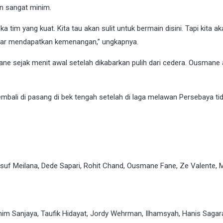
n sangat minim.
 tim yang kuat. Kita tau akan sulit untuk bermain disini. Tapi kita a
ar mendapatkan kemenangan,” ungkapnya.
e sejak menit awal setelah dikabarkan pulih dari cedera. Ousmane
embali di pasang di bek tengah setelah di laga melawan Persebaya ti
suf Meilana, Dede Sapari, Rohit Chand, Ousmane Fane, Ze Valente, 
rahim Sanjaya, Taufik Hidayat, Jordy Wehrman, Ilhamsyah, Hanis Sagara