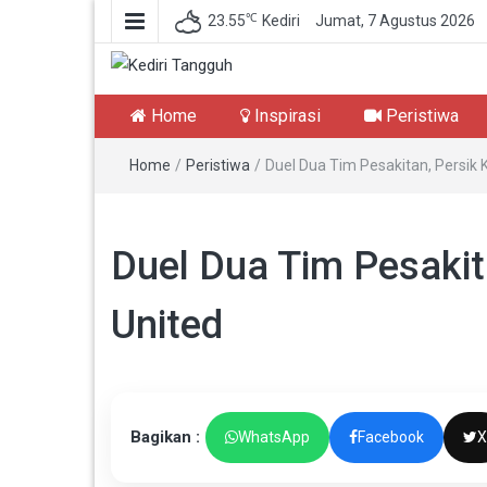
℃
23.55
Kediri
Jumat, 7 Agustus 2026
Kediri Tangguh
Berita Akurat Terpercaya
Home
Inspirasi
Peristiwa
Home
/
Peristiwa
/
Duel Dua Tim Pesakitan, Persik
Duel Dua Tim Pesakit
United
Bagikan :
WhatsApp
Facebook
X