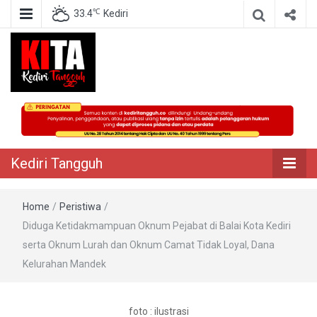
℃
33.4
Kediri
Berita Akurat Terpercaya
Kediri Tangguh
Kediri Tangguh
Home
/
Peristiwa
/
Diduga Ketidakmampuan Oknum Pejabat di Balai Kota Kediri
serta Oknum Lurah dan Oknum Camat Tidak Loyal, Dana
Kelurahan Mandek
foto : ilustrasi