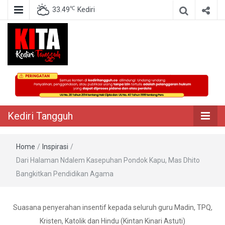
℃
33.49
Kediri
Berita Akurat Terpercaya
Kediri Tangguh
Kediri Tangguh
Home
/
Inspirasi
/
Dari Halaman Ndalem Kasepuhan Pondok Kapu, Mas Dhito
Bangkitkan Pendidikan Agama
Suasana penyerahan insentif kepada seluruh guru Madin, TPQ,
Kristen, Katolik dan Hindu (Kintan Kinari Astuti)