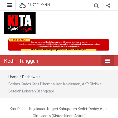
℃
31.79
Kediri
Berita Akurat Terpercaya
Kediri Tangguh
Kediri Tangguh
Home
/
Peristiwa
/
Berkas Kades Kras Dikembalikan Kejaksaan, AKP Rizkika :
Setelah Lebaran Dilengkapi
Kasi Pidsus Kejaksaan Negeri Kabupaten Kediri, Deddy Agus
Oktavianto (Kintan Kinari Astuti)