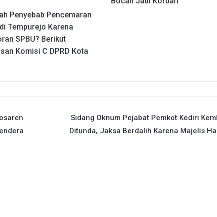
Bocah Jadi Korban
ah Penyebab Pencemaran
di Tempurejo Karena
ran SPBU? Berikut
asan Komisi C DPRD Kota
Tosaren
Sidang Oknum Pejabat Pemkot Kediri Kem
Bendera
Ditunda, Jaksa Berdalih Karena Majelis H