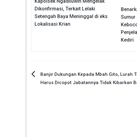
Kapolsek Ngadiluwih Mengelak
Dikonfirmasi, Terkait Lelaki
Benark
Setengah Baya Meninggal di eks
Sumur 
Lokalisasi Krian
Keboco
Penjel
Kediri
Navigasi
Banjir Dukungan Kepada Mbah Gito, Lurah 
Harus Dicopot Jabatannya Tidak Kibarkan 
pos