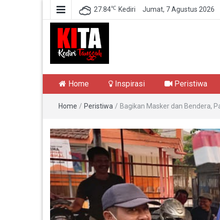
℃
27.84
Kediri
Jumat, 7 Agustus 2026
Kediri Tangguh
Berita Akurat Terpercaya
Home
Inspirasi
Peristiwa
Home
/
Peristiwa
/
Bagikan Masker dan Bendera, 