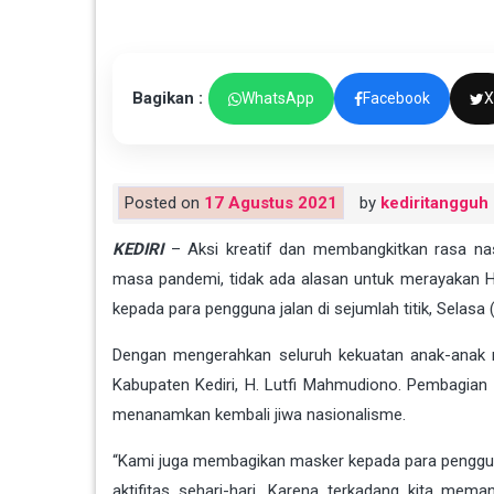
Bagikan :
WhatsApp
Facebook
X
Posted on
17 Agustus 2021
by
kediritangguh
KEDIRI
– Aksi kreatif dan membangkitkan rasa nas
masa pandemi, tidak ada alasan untuk merayakan 
kepada para pengguna jalan di sejumlah titik, Selasa 
Dengan mengerahkan seluruh kekuatan anak-anak 
Kabupaten Kediri, H. Lutfi Mahmudiono. Pembagian
menanamkan kembali jiwa nasionalisme.
“Kami juga membagikan masker kepada para penggun
aktifitas sehari-hari. Karena terkadang kita me