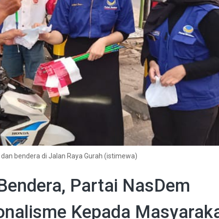
an bendera di Jalan Raya Gurah (istimewa)
Bendera, Partai NasDem
onalisme Kepada Masyarak