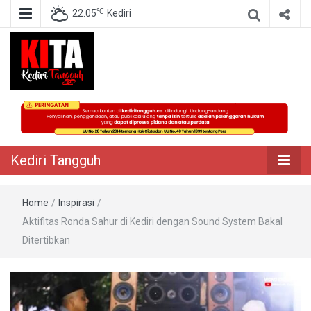
℃
22.05
Kediri
Berita Akurat Terpercaya
Kediri Tangguh
Kediri Tangguh
Home
/
Inspirasi
/
Aktifitas Ronda Sahur di Kediri dengan Sound System Bakal
Ditertibkan