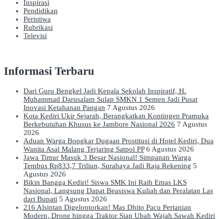
Inspirasi
Pendidikan
Peristiwa
Rubrikasi
Televisi
Informasi Terbaru
Dari Guru Bengkel Jadi Kepala Sekolah Inspiratif, H.
Muhammad Darusalam Sulap SMKN 1 Semen Jadi Pusat
Inovasi Ketahanan Pangan
7 Agustus 2026
Kota Kediri Ukir Sejarah, Berangkatkan Kontingen Pramuka
Berkebutuhan Khusus ke Jambore Nasional 2026
7 Agustus
2026
Aduan Warga Bongkar Dugaan Prostitusi di Hotel Kediri, Dua
Wanita Asal Malang Terjaring Satpol PP
6 Agustus 2026
Jawa Timur Masuk 3 Besar Nasional! Simpanan Warga
Tembus Rp833,7 Triliun, Surabaya Jadi Raja Rekening
5
Agustus 2026
Bikin Bangga Kediri! Siswa SMK Ini Raih Emas LKS
Nasional, Langsung Dapat Beasiswa Kuliah dan Peralatan Las
dari Bupati
5 Agustus 2026
216 Alsintan Digelontorkan! Mas Dhito Pacu Pertanian
Modern, Drone hingga Traktor Siap Ubah Wajah Sawah Kediri