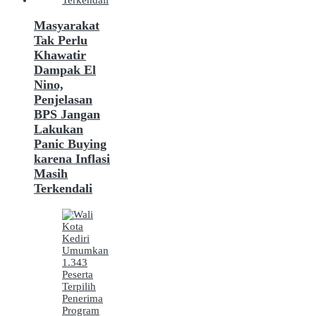
Masyarakat
Tak Perlu
Khawatir
Dampak El
Nino,
Penjelasan
BPS Jangan
Lakukan
Panic Buying
karena Inflasi
Masih
Terkendali