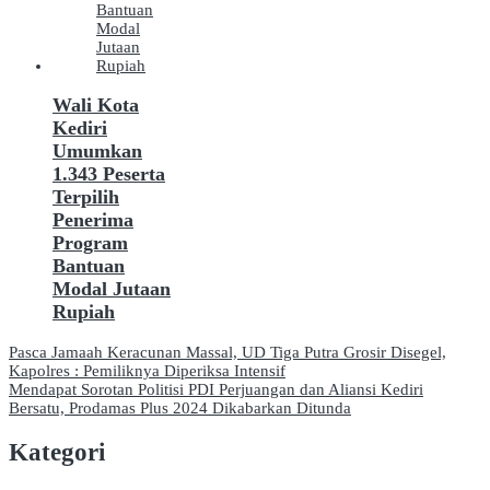
Wali Kota
Kediri
Umumkan
1.343 Peserta
Terpilih
Penerima
Program
Bantuan
Modal Jutaan
Rupiah
Navigasi
Pasca Jamaah Keracunan Massal, UD Tiga Putra Grosir Disegel,
Kapolres : Pemiliknya Diperiksa Intensif
pos
Mendapat Sorotan Politisi PDI Perjuangan dan Aliansi Kediri
Bersatu, Prodamas Plus 2024 Dikabarkan Ditunda
Kategori