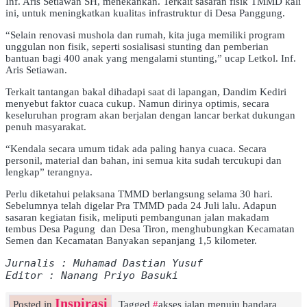
Inf. Aris Setiawan SH, menekankan. Terkait sasaran fisik TMMD kali
ini, untuk meningkatkan kualitas infrastruktur di Desa Panggung.
“Selain renovasi mushola dan rumah, kita juga memiliki program
unggulan non fisik, seperti sosialisasi stunting dan pemberian
bantuan bagi 400 anak yang mengalami stunting,” ucap Letkol. Inf.
Aris Setiawan.
Terkait tantangan bakal dihadapi saat di lapangan, Dandim Kediri
menyebut faktor cuaca cukup. Namun dirinya optimis, secara
keseluruhan program akan berjalan dengan lancar berkat dukungan
penuh masyarakat.
“Kendala secara umum tidak ada paling hanya cuaca. Secara
personil, material dan bahan, ini semua kita sudah tercukupi dan
lengkap” terangnya.
Perlu diketahui pelaksana TMMD berlangsung selama 30 hari.
Sebelumnya telah digelar Pra TMMD pada 24 Juli lalu. Adapun
sasaran kegiatan fisik, meliputi pembangunan jalan makadam
tembus Desa Pagung dan Desa Tiron, menghubungkan Kecamatan
Semen dan Kecamatan Banyakan sepanjang 1,5 kilometer.
Jurnalis : Muhamad Dastian Yusuf
Editor : Nanang Priyo Basuki
Inspirasi
Posted in
Tagged
akses jalan menuju bandara