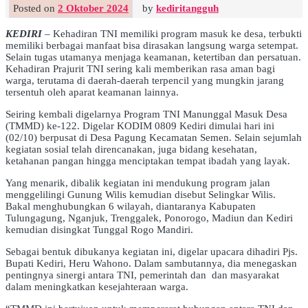
Posted on
2 Oktober 2024
by
kediritangguh
KEDIRI
– Kehadiran TNI memiliki program masuk ke desa, terbukti
memiliki berbagai manfaat bisa dirasakan langsung warga setempat.
Selain tugas utamanya menjaga keamanan, ketertiban dan persatuan.
Kehadiran Prajurit TNI sering kali memberikan rasa aman bagi
warga, terutama di daerah-daerah terpencil yang mungkin jarang
tersentuh oleh aparat keamanan lainnya.
Seiring kembali digelarnya Program TNI Manunggal Masuk Desa
(TMMD) ke-122. Digelar KODIM 0809 Kediri dimulai hari ini
(02/10) berpusat di Desa Pagung Kecamatan Semen. Selain sejumlah
kegiatan sosial telah direncanakan, juga bidang kesehatan,
ketahanan pangan hingga menciptakan tempat ibadah yang layak.
Yang menarik, dibalik kegiatan ini mendukung program jalan
menggelilingi Gunung Wilis kemudian disebut Selingkar Wilis.
Bakal menghubungkan 6 wilayah, diantaranya Kabupaten
Tulungagung, Nganjuk, Trenggalek, Ponorogo, Madiun dan Kediri
kemudian disingkat Tunggal Rogo Mandiri.
Sebagai bentuk dibukanya kegiatan ini, digelar upacara dihadiri Pjs.
Bupati Kediri, Heru Wahono. Dalam sambutannya, dia menegaskan
pentingnya sinergi antara TNI, pemerintah dan dan masyarakat
dalam meningkatkan kesejahteraan warga.