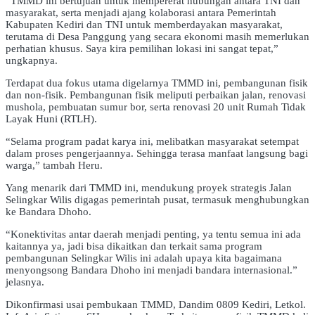
“TMMD ini bertujuan untuk mempererat hubungan antara TNI dan
masyarakat, serta menjadi ajang kolaborasi antara Pemerintah
Kabupaten Kediri dan TNI untuk memberdayakan masyarakat,
terutama di Desa Panggung yang secara ekonomi masih memerlukan
perhatian khusus. Saya kira pemilihan lokasi ini sangat tepat,”
ungkapnya.
Terdapat dua fokus utama digelarnya TMMD ini, pembangunan fisik
dan non-fisik. Pembangunan fisik meliputi perbaikan jalan, renovasi
mushola, pembuatan sumur bor, serta renovasi 20 unit Rumah Tidak
Layak Huni (RTLH).
“Selama program padat karya ini, melibatkan masyarakat setempat
dalam proses pengerjaannya. Sehingga terasa manfaat langsung bagi
warga,” tambah Heru.
Yang menarik dari TMMD ini, mendukung proyek strategis Jalan
Selingkar Wilis digagas pemerintah pusat, termasuk menghubungkan
ke Bandara Dhoho.
“Konektivitas antar daerah menjadi penting, ya tentu semua ini ada
kaitannya ya, jadi bisa dikaitkan dan terkait sama program
pembangunan Selingkar Wilis ini adalah upaya kita bagaimana
menyongsong Bandara Dhoho ini menjadi bandara internasional.”
jelasnya.
Dikonfirmasi usai pembukaan TMMD, Dandim 0809 Kediri, Letkol.