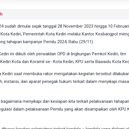
uh
 sudah dimulai sejak tanggal 28 November 2023 hingga 10 Februari
ota Kediri, Pemerintah Kota Kediri melalui Kantor Kesbangpol meng
song tahapan kampanye Pemilu 2024, Rabu (29/11).
diri ini diikuti oleh perwakilan OPD di lingkungan Pemkot Kediri, tim
ediri Kota dan Koramil se- Kota Kediri, KPU serta Bawaslu Kota Kedi
Kediri saat membuka rakor mengatakan kegiatan tersebut dilakuka
, instansi, dan aparat penegak hukum terkait dalam menyikapi masa
 bagaimana menyikapi dan kesiapan kita terkait pelaksanaan tahap
 regulasi dalam pelaksanaan Pemilu yang akan disampaikan oleh KPU 
dibawa kerakor selanjutnya terkait kendala – kendala yang dialami o