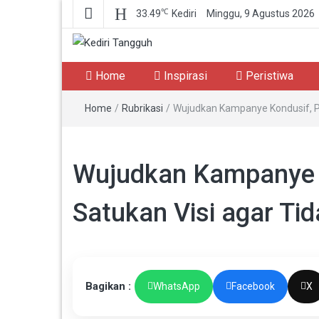
℃
33.49
Kediri
Minggu, 9 Agustus 2026
Kediri Tangguh
Berita Akurat Terpercaya
Home
Inspirasi
Peristiwa
Home
/
Rubrikasi
/
Wujudkan Kampanye Kondusif, Pe
Wujudkan Kampanye K
Satukan Visi agar Tid
Bagikan :
WhatsApp
Facebook
X