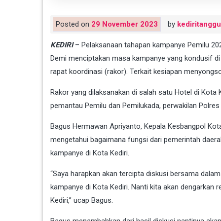
Posted on
29 November 2023
by
kediritangg
KEDIRI
– Pelaksanaan tahapan kampanye Pemilu 2024
Demi menciptakan masa kampanye yang kondusif di K
rapat koordinasi (rakor). Terkait kesiapan menyong
Rakor yang dilaksanakan di salah satu Hotel di Kota Ke
pemantau Pemilu dan Pemilukada, perwakilan Polres K
Bagus Hermawan Apriyanto, Kepala Kesbangpol Kota 
mengetahui bagaimana fungsi dari pemerintah daerah
kampanye di Kota Kediri.
“Saya harapkan akan tercipta diskusi bersama dalam
kampanye di Kota Kediri. Nanti kita akan dengarkan
Kediri,” ucap Bagus.
Bagus menambahkan dari hasil diskusi nantinya akan 