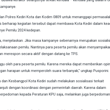
 kampanye.
akilan Polres Kediri Kota dan Kodim 0809 untuk menanggapi permasal
gus berharap kegiatan tersebut dapat membawa Kota Kediri dalam ke
ye Pemilu 2024 kedepan.
tua, menjelaskan. Jika masa kampanye sebenarnya merupakan sosialis
elaksanaan pemilu. Nantinya para peserta pemilu akan menyampaikan
n merespon secara aktif dengan datang ke TPS.
gu oleh para peserta pemilu. Karena mereka dapat memberikan opin
ngan harapan untuk memperoleh suara terbanyak,” ungkap Pusporini.
dan Kesbangpol Kota Kediri sudah melakukan sosialisasi terkait
lanjuti dengan koordinasi dengan pemerintah daerah. Karena dalam
 berpedoman kepada Peraturan KPU saja, melainkan juga berpedoma