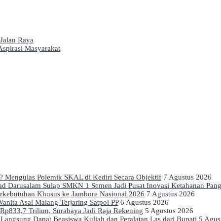
 Jalan Raya
spirasi Masyarakat
a? Mengulas Polemik SKAL di Kediri Secara Objektif
7 Agustus 2026
mad Darusalam Sulap SMKN 1 Semen Jadi Pusat Inovasi Ketahanan Pan
erkebutuhan Khusus ke Jambore Nasional 2026
7 Agustus 2026
anita Asal Malang Terjaring Satpol PP
6 Agustus 2026
p833,7 Triliun, Surabaya Jadi Raja Rekening
5 Agustus 2026
Langsung Dapat Beasiswa Kuliah dan Peralatan Las dari Bupati
5 Agus