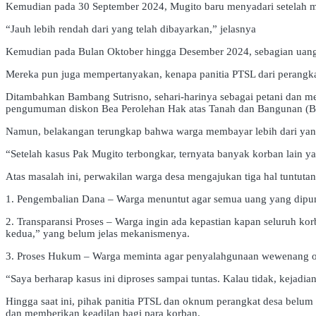
Kemudian pada 30 September 2024, Mugito baru menyadari setelah m
“Jauh lebih rendah dari yang telah dibayarkan,” jelasnya
Kemudian pada Bulan Oktober hingga Desember 2024, sebagian uang 
Mereka pun juga mempertanyakan, kenapa panitia PTSL dari perangkat 
Ditambahkan Bambang Sutrisno, sehari-harinya sebagai petani dan me
pengumuman diskon Bea Perolehan Hak atas Tanah dan Bangunan (BPH
Namun, belakangan terungkap bahwa warga membayar lebih dari yang
“Setelah kasus Pak Mugito terbongkar, ternyata banyak korban lain 
Atas masalah ini, perwakilan warga desa mengajukan tiga hal tuntutan
1. Pengembalian Dana – Warga menuntut agar semua uang yang dipungut
2. Transparansi Proses – Warga ingin ada kepastian kapan seluruh k
kedua,” yang belum jelas mekanismenya.
3. Proses Hukum – Warga meminta agar penyalahgunaan wewenang oleh 
“Saya berharap kasus ini diproses sampai tuntas. Kalau tidak, kejadian
Hingga saat ini, pihak panitia PTSL dan oknum perangkat desa belum
dan memberikan keadilan bagi para korban.