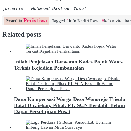
jurnalis : Muhamad Dastian Yusuf
Peristiwa
Posted in
Tagged
Info Kediri Raya
,
kabar viral hari
Related posts
Inilah Penjelasan Darwanto Kades Pojok Wates
Terkait Kejadian Pembantaian
Dana Kompensasi Warga Desa Wonorejo Trisulo
Batal Dicairkan, Pihak PT. SGN Berdalih Belum
Dapat Persetujuan Pusat