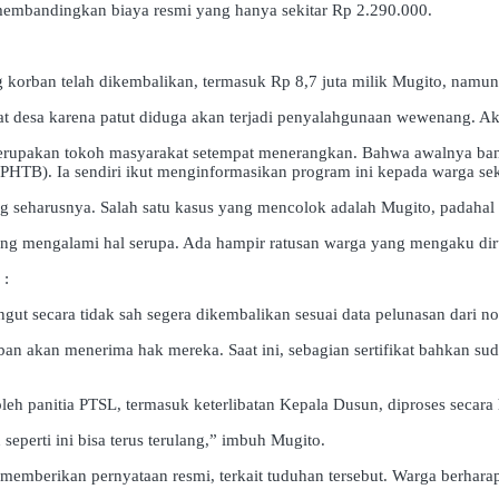
embandingkan biaya resmi yang hanya sekitar Rp 2.290.000.
korban telah dikembalikan, termasuk Rp 8,7 juta milik Mugito, namu
desa karena patut diduga akan terjadi penyalahgunaan wewenang. Akhir
rupakan tokoh masyarakat setempat menerangkan. Bahwa awalnya banyak
TB). Ia sendiri ikut menginformasikan program ini kepada warga seki
 seharusnya. Salah satu kasus yang mencolok adalah Mugito, padahal
yang mengalami hal serupa. Ada hampir ratusan warga yang mengaku di
 :
 secara tidak sah segera dikembalikan sesuai data pelunasan dari not
orban akan menerima hak mereka. Saat ini, sebagian sertifikat bahkan 
panitia PTSL, termasuk keterlibatan Kepala Dusun, diproses secara h
 seperti ini bisa terus terulang,” imbuh Mugito.
 memberikan pernyataan resmi, terkait tuduhan tersebut. Warga berhar