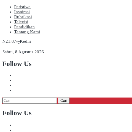
Peristiwa
Inspirasi
Rubrikasi
Televisi
Pendidikan
Tentang Kami
21.87
Kediri
℃
Sabtu, 8 Agustus 2026
Follow Us
Cari
untuk:
Follow Us