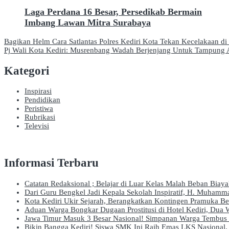
Laga Perdana 16 Besar, Persedikab Bermain
Imbang Lawan Mitra Surabaya
Navigasi
Bagikan Helm Cara Satlantas Polres Kediri Kota Tekan Kecelakaan di
Pj Wali Kota Kediri: Musrenbang Wadah Berjenjang Untuk Tampung A
pos
Kategori
Inspirasi
Pendidikan
Peristiwa
Rubrikasi
Televisi
Informasi Terbaru
Catatan Redaksional ; Belajar di Luar Kelas Malah Beban Biay
Dari Guru Bengkel Jadi Kepala Sekolah Inspiratif, H. Muham
Kota Kediri Ukir Sejarah, Berangkatkan Kontingen Pramuka B
Aduan Warga Bongkar Dugaan Prostitusi di Hotel Kediri, Dua W
Jawa Timur Masuk 3 Besar Nasional! Simpanan Warga Tembus R
Bikin Bangga Kediri! Siswa SMK Ini Raih Emas LKS Nasional, 