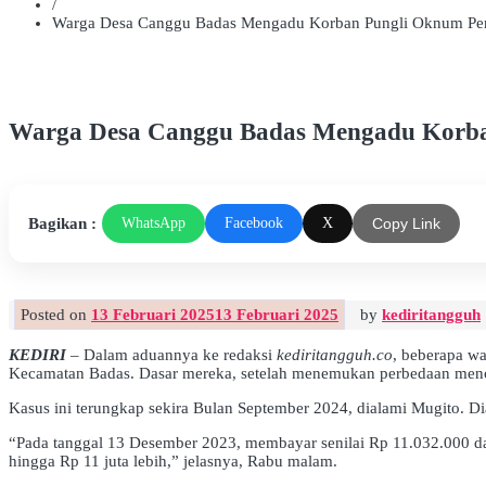
/
Warga Desa Canggu Badas Mengadu Korban Pungli Oknum Per
Warga Desa Canggu Badas Mengadu Korba
Bagikan :
WhatsApp
Facebook
X
Copy Link
Posted on
13 Februari 2025
13 Februari 2025
by
kediritangguh
KEDIRI
– Dalam aduannya ke redaksi
kediritangguh.co
, beberapa wa
Kecamatan Badas. Dasar mereka, setelah menemukan perbedaan menco
Kasus ini terungkap sekira Bulan September 2024, dialami Mugito. Di
“Pada tanggal 13 Desember 2023, membayar senilai Rp 11.032.000 dan
hingga Rp 11 juta lebih,” jelasnya, Rabu malam.