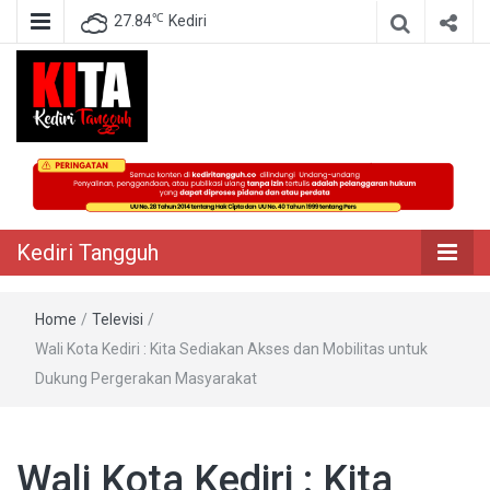
℃
27.84
Kediri
Berita Akurat Terpercaya
Kediri Tangguh
Kediri Tangguh
Home
/
Televisi
/
Wali Kota Kediri : Kita Sediakan Akses dan Mobilitas untuk
Dukung Pergerakan Masyarakat
Wali Kota Kediri : Kita