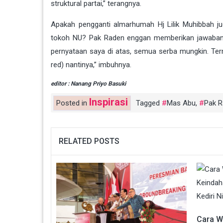
struktural partai,” terangnya.
Apakah pengganti almarhumah Hj Lilik Muhibbah j
tokoh NU? Pak Raden enggan memberikan jawaban, k
pernyataan saya di atas, semua serba mungkin. Te
red) nantinya,” imbuhnya.
editor : Nanang Priyo Basuki
Inspirasi
Posted in
Tagged
Mas Abu
,
Pak 
RELATED POSTS
Cara W