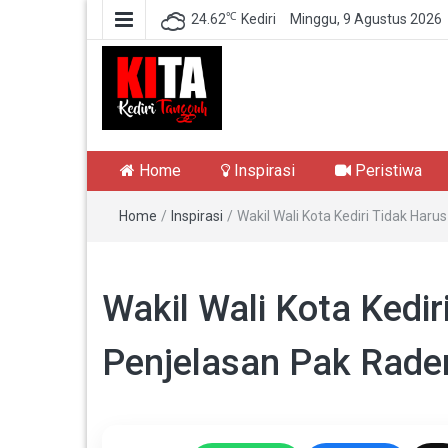
℃
24.62
Kediri
Minggu, 9 Agustus 2026
Kediri Tangguh
Berita Akurat Terpercaya
Home
Inspirasi
Peristiwa
Home
/
Inspirasi
/
Wakil Wali Kota Kediri Tidak Haru
Wakil Wali Kota Kedir
Penjelasan Pak Rade