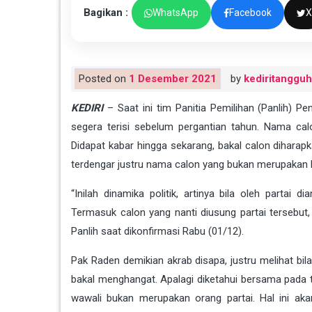
Bagikan :
WhatsApp
Facebook
X
Posted on
1 Desember 2021
by
kediritangguh
KEDIRI
– Saat ini tim Panitia Pemilihan (Panlih) Pe
segera terisi sebelum pergantian tahun. Nama cal
Didapat kabar hingga sekarang, bakal calon diharapk
terdengar justru nama calon yang bukan merupakan k
“Inilah dinamika politik, artinya bila oleh parta
Termasuk calon yang nanti diusung partai tersebut
Panlih saat dikonfirmasi Rabu (01/12).
Pak Raden demikian akrab disapa, justru melihat bil
bakal menghangat. Apalagi diketahui bersama pada ta
wawali bukan merupakan orang partai. Hal ini ak