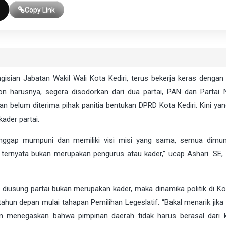
Copy Link
ngisian Jabatan Wakil Wali Kota Kediri, terus bekerja keras dengan
on harusnya, segera disodorkan dari dua partai, PAN dan Partai
an belum diterima pihak panitia bentukan DPRD Kota Kediri. Kini yan
ader partai.
i dianggap mumpuni dan memiliki visi misi yang sama, semua dimun
, ternyata bukan merupakan pengurus atau kader,” ucap Ashari .SE,
a diusung partai bukan merupakan kader, maka dinamika politik di Ko
hun depan mulai tahapan Pemilihan Legeslatif. “Bakal menarik jika 
an menegaskan bahwa pimpinan daerah tidak harus berasal dari 