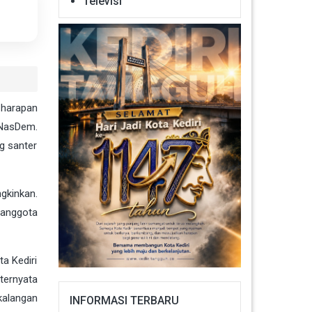
Televisi
 harapan
 NasDem.
g santer
gkinkan.
 anggota
ta Kediri
ternyata
kalangan
INFORMASI TERBARU