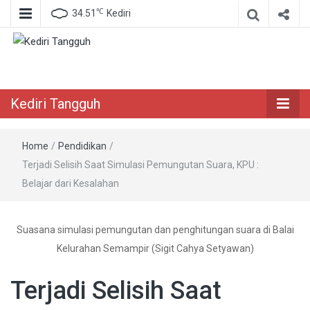
℃
34.51
Kediri
Berita Akurat Terpercaya
Kediri Tangguh
Kediri Tangguh
Home
/
Pendidikan
/
Terjadi Selisih Saat Simulasi Pemungutan Suara, KPU :
Belajar dari Kesalahan
Suasana simulasi pemungutan dan penghitungan suara di Balai
Kelurahan Semampir (Sigit Cahya Setyawan)
Terjadi Selisih Saat