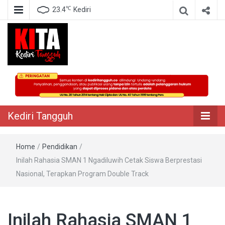
℃
23.4
Kediri
Berita Akurat Terpercaya
Kediri Tangguh
Kediri Tangguh
Home
/
Pendidikan
/
Inilah Rahasia SMAN 1 Ngadiluwih Cetak Siswa Berprestasi
Nasional, Terapkan Program Double Track
Inilah Rahasia SMAN 1