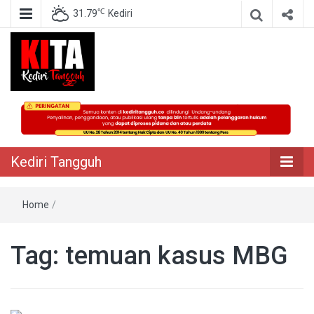
℃
31.79
Kediri
Berita Akurat Terpercaya
Kediri Tangguh
Kediri Tangguh
Home
/
Tag:
temuan kasus MBG