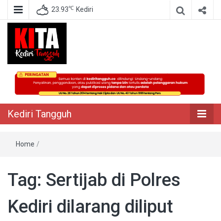
℃
23.93
Kediri
Berita Akurat Terpercaya
Kediri Tangguh
Kediri Tangguh
Home
/
Tag:
Sertijab di Polres
Kediri dilarang diliput