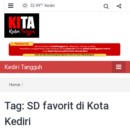
℃
32.49
Kediri
Berita Akurat Terpercaya
Kediri Tangguh
Kediri Tangguh
Home
/
Tag:
SD favorit di Kota
Kediri