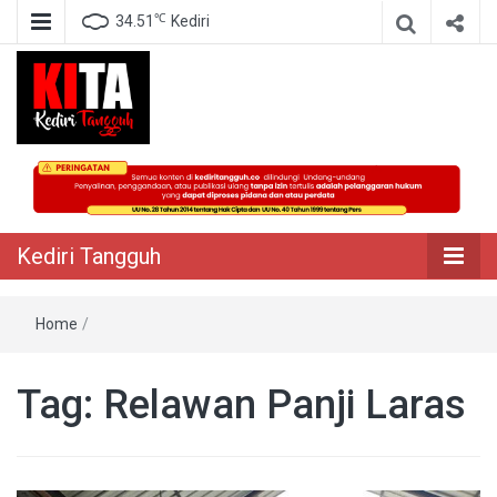
℃
34.51
Kediri
Berita Akurat Terpercaya
Kediri Tangguh
Kediri Tangguh
Home
/
Tag:
Relawan Panji Laras