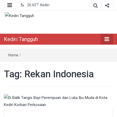
℃
26.65
Kediri
Berita Akurat Terpercaya
Kediri Tangguh
Kediri Tangguh
Home
/
Tag:
Rekan Indonesia