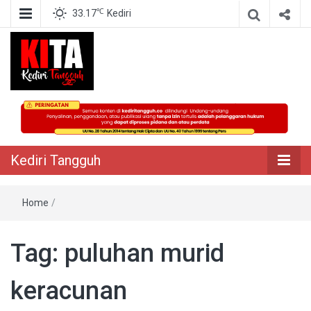
℃
33.17
Kediri
Berita Akurat Terpercaya
Kediri Tangguh
Kediri Tangguh
Home
/
Tag:
puluhan murid
keracunan