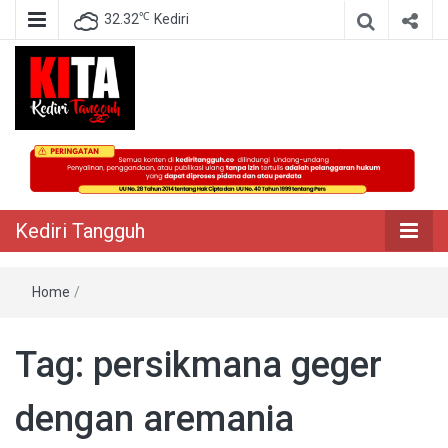
℃
32.32
Kediri
Berita Akurat Terpercaya
Kediri Tangguh
Kediri Tangguh
Home
/
Tag:
persikmana geger
dengan aremania