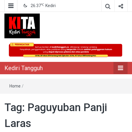
℃
26.37
Kediri
Berita Akurat Terpercaya
Kediri Tangguh
Kediri Tangguh
Home
/
Tag:
Paguyuban Panji
Laras