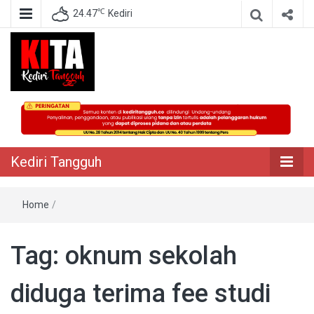
℃
24.47
Kediri
Berita Akurat Terpercaya
Kediri Tangguh
Kediri Tangguh
Home
/
Tag:
oknum sekolah
diduga terima fee studi